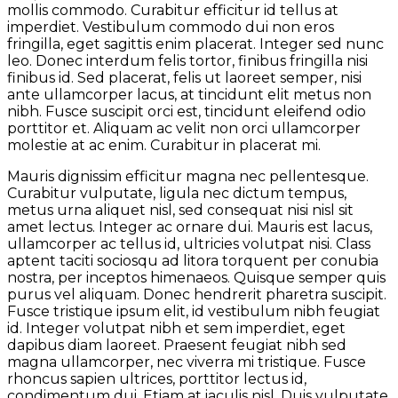
mollis commodo. Curabitur efficitur id tellus at
imperdiet. Vestibulum commodo dui non eros
fringilla, eget sagittis enim placerat. Integer sed nunc
leo. Donec interdum felis tortor, finibus fringilla nisi
finibus id. Sed placerat, felis ut laoreet semper, nisi
ante ullamcorper lacus, at tincidunt elit metus non
nibh. Fusce suscipit orci est, tincidunt eleifend odio
porttitor et. Aliquam ac velit non orci ullamcorper
molestie at ac enim. Curabitur in placerat mi.
Mauris dignissim efficitur magna nec pellentesque.
Curabitur vulputate, ligula nec dictum tempus,
metus urna aliquet nisl, sed consequat nisi nisl sit
amet lectus. Integer ac ornare dui. Mauris est lacus,
ullamcorper ac tellus id, ultricies volutpat nisi. Class
aptent taciti sociosqu ad litora torquent per conubia
nostra, per inceptos himenaeos. Quisque semper quis
purus vel aliquam. Donec hendrerit pharetra suscipit.
Fusce tristique ipsum elit, id vestibulum nibh feugiat
id. Integer volutpat nibh et sem imperdiet, eget
dapibus diam laoreet. Praesent feugiat nibh sed
magna ullamcorper, nec viverra mi tristique. Fusce
rhoncus sapien ultrices, porttitor lectus id,
condimentum dui. Etiam at iaculis nisl. Duis vulputate,